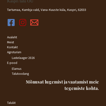
Kaspri talu OÜ
a
0
/
Tartumaa, Kambja vald, Vana-Kuuste küla, Kaspri, 62033
5
Avaleht
Meist
Kontakt
Agroturism
Lastelaager 2026
E-pood
Elamus
Talutoodang
Mõnusat lugemist ja vaatamist meie
tegemiste kohta.
Taluliit