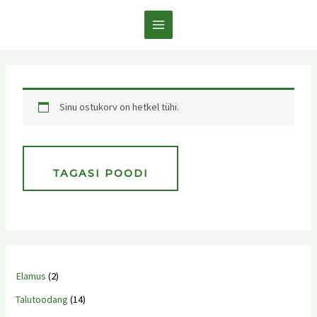
Sinu ostukorv on hetkel tühi.
TAGASI POODI
Elamus
2
Talutoodang
14