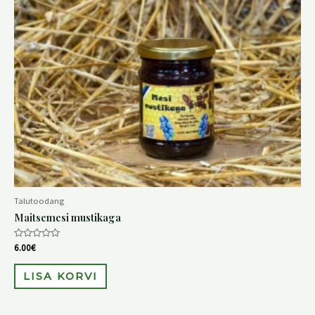
Talutoodang
Maitsemesi mustikaga
Hinnanguga
6.00
€
0
/
5
LISA KORVI