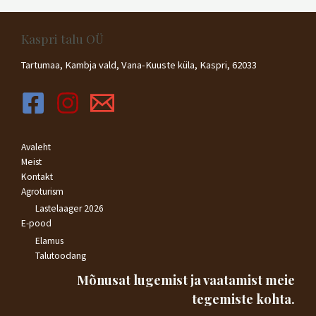
n
a
n
0
a
/
n
Kaspri talu OÜ
5
g
u
g
Tartumaa, Kambja vald, Vana-Kuuste küla, Kaspri, 62033
a
0
/
5
Avaleht
Meist
Kontakt
Agroturism
Lastelaager 2026
E-pood
Elamus
Talutoodang
Mõnusat lugemist ja vaatamist meie
tegemiste kohta.