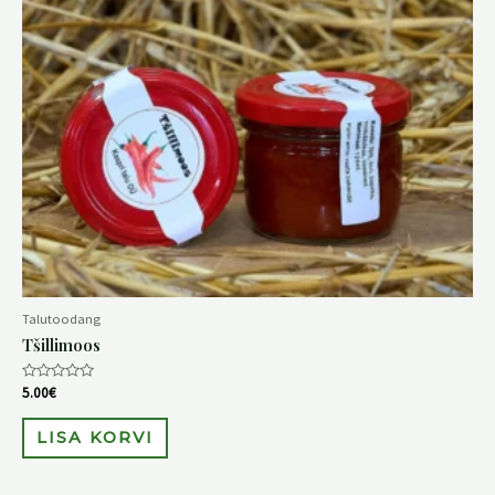
Talutoodang
Tšillimoos
Hinnanguga
5.00
€
0
/
5
LISA KORVI