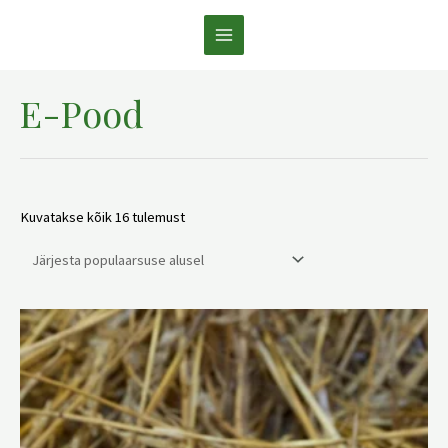
Skip
to
MAIN
content
MENU
E-Pood
Sorteeritud
Kuvatakse kõik 16 tulemust
populaarsuse
järgi