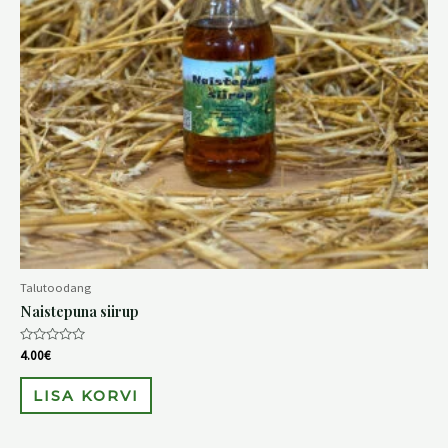
Talutoodang
Naistepuna siirup
Hinnanguga
4.00
€
0
/
5
LISA KORVI