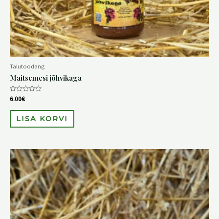
Talutoodang
Maitsemesi jõhvikaga
Hinnanguga
6.00
€
0
/
5
LISA KORVI