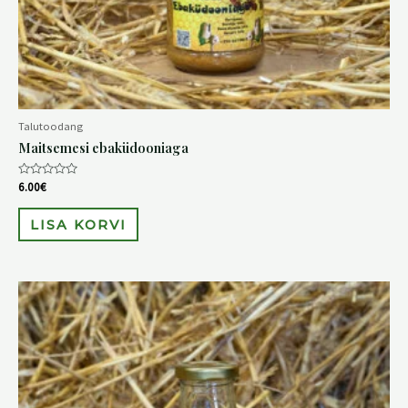
Talutoodang
Maitsemesi ebaküdooniaga
Hinnanguga
6.00
€
0
/
5
LISA KORVI