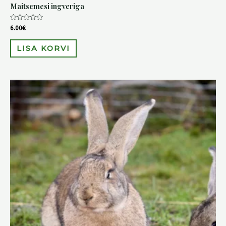
Maitsemesi ingveriga
Hinnanguga
6.00
€
0
/
5
LISA KORVI