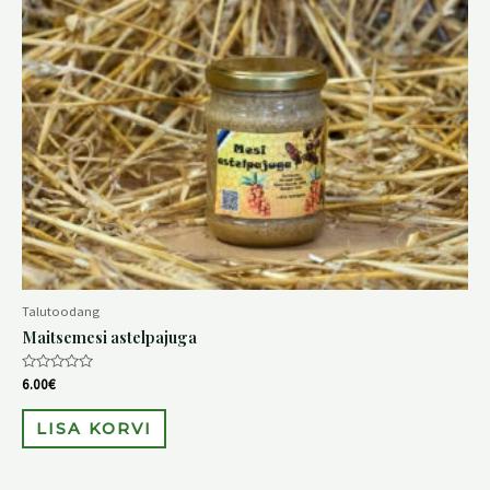
Talutoodang
Maitsemesi astelpajuga
Hinnanguga
6.00
€
0
/
5
LISA KORVI