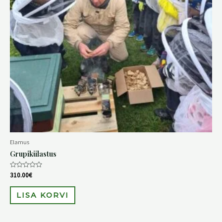
Elamus
Grupikülastus
Hinnanguga
310.00
€
0
/
5
LISA KORVI