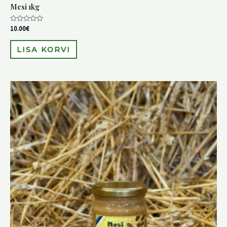
Mesi 1kg
Hinnanguga
10.00
€
0
/
5
LISA KORVI