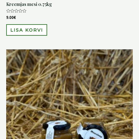
Kreemjas mesi 0.75kg
Hinnanguga
9.00
€
0
/
5
LISA KORVI