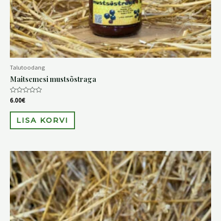
Talutoodang
Maitsemesi mustsõstraga
Hinnanguga
6.00
€
0
/
5
LISA KORVI