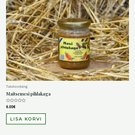
Talutoodang
Maitsemesi pihlakaga
Hinnanguga
6.00
€
0
/
5
LISA KORVI